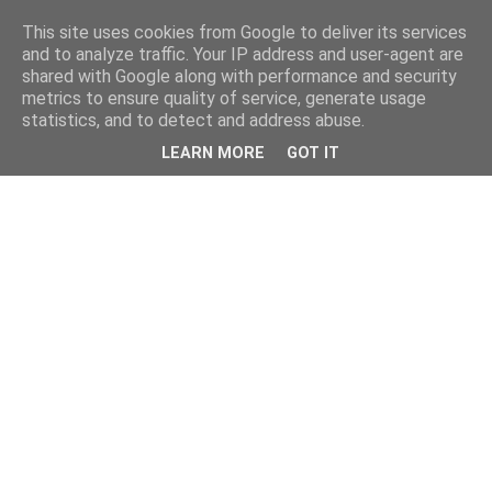
This site uses cookies from Google to deliver its services
and to analyze traffic. Your IP address and user-agent are
shared with Google along with performance and security
metrics to ensure quality of service, generate usage
statistics, and to detect and address abuse.
LEARN MORE
GOT IT