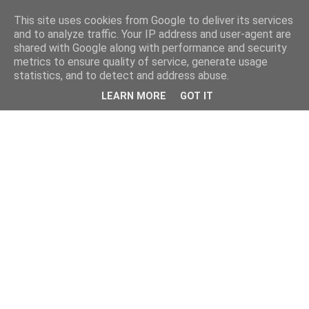
This site uses cookies from Google to deliver its services
and to analyze traffic. Your IP address and user-agent are
shared with Google along with performance and security
metrics to ensure quality of service, generate usage
statistics, and to detect and address abuse.
LEARN MORE
GOT IT