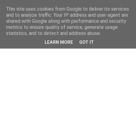
This site uses cookies from Google to deliver its services
and to analyze traffic. Your IP address and user-agent are
shared with Google along with performance and security
metrics to ensure quality of service, generate usage
statistics, and to detect and address abuse.
LEARN MORE
GOT IT