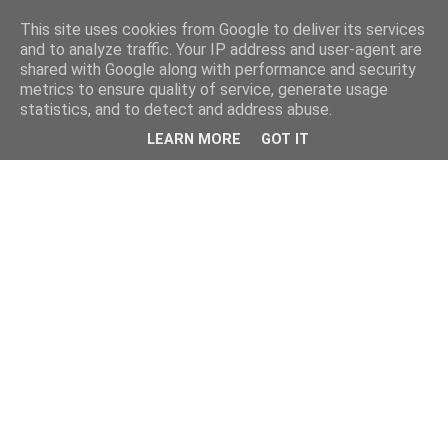
This site uses cookies from Google to deliver its services
and to analyze traffic. Your IP address and user-agent are
shared with Google along with performance and security
metrics to ensure quality of service, generate usage
statistics, and to detect and address abuse.
LEARN MORE
GOT IT