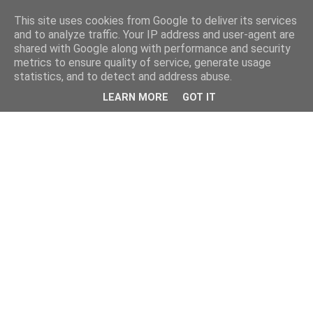
This site uses cookies from Google to deliver its services
and to analyze traffic. Your IP address and user-agent are
shared with Google along with performance and security
metrics to ensure quality of service, generate usage
statistics, and to detect and address abuse.
LEARN MORE
GOT IT