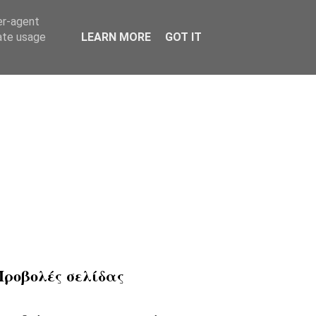
er-agent
rate usage
LEARN MORE
GOT IT
Προβολές σελίδας