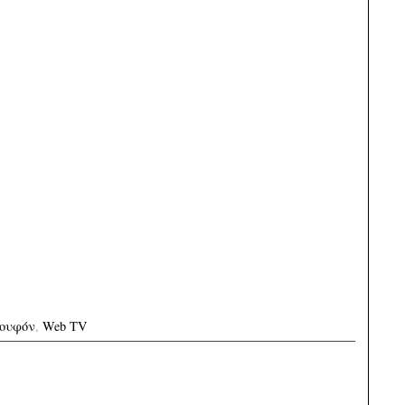
πουφόν
,
Web TV