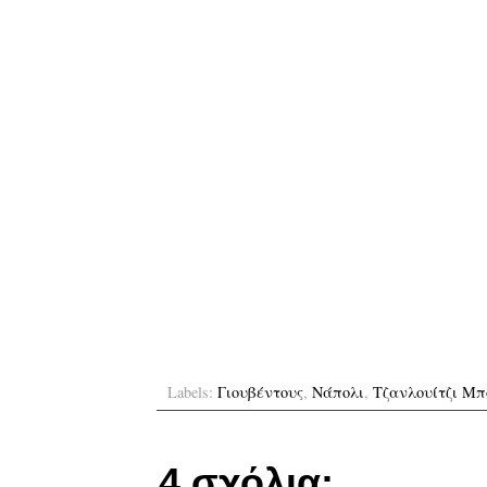
Labels:
Γιουβέντους
,
Νάπολι
,
Τζανλουίτζι Μ
4 σχόλια: