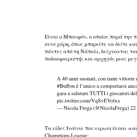
Είναι ο Μπουφόν, ο οποίος παρά την πί
συνεχάρη, όπως μπορείτε να δείτε κα
πάντες από τη Νάπολι, δείχνοντας τ
ποδοσφαιριστής και αρχηγός μιας μεγ
A 40 anni suonati, con tante vittorie
#Buffon
è l’unico a comportarsi anco
gara a salutare TUTTI i giocatori 
pic.twitter.com/VqSvEVolxx
— Nicola Frega (@NicolaFrega)
22
Τα είδες Ινσίνιε που ειρωνεύεσαι -κα
Champions League;