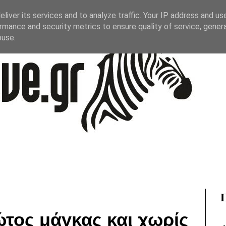
liver its services and to analyze traffic. Your IP address and us
rmance and security metrics to ensure quality of service, gene
buse.
ώτος μάγκας και χωρίς