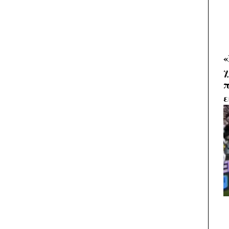
«
χ
π
ε