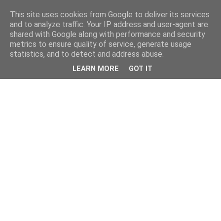
This site uses cookies from Google to deliver its services
and to analyze traffic. Your IP address and user-agent are
shared with Google along with performance and security
metrics to ensure quality of service, generate usage
statistics, and to detect and address abuse.
LEARN MORE
GOT IT