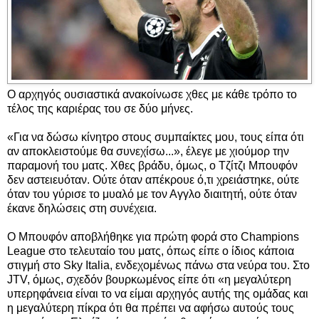
Ο αρχηγός ουσιαστικά ανακοίνωσε χθες με κάθε τρόπο το
τέλος της καριέρας του σε δύο μήνες.
«Για να δώσω κίνητρο στους συμπαίκτες μου, τους είπα ότι
αν αποκλειστούμε θα συνεχίσω...», έλεγε με χιούμορ την
παραμονή του ματς. Χθες βράδυ, όμως, ο Τζίτζι Μπουφόν
δεν αστειευόταν. Ούτε όταν απέκρουε ό,τι χρειάστηκε, ούτε
όταν του γύρισε το μυαλό με τον Αγγλο διαιτητή, ούτε όταν
έκανε δηλώσεις στη συνέχεια.
Ο Μπουφόν αποβλήθηκε για πρώτη φορά στο Champions
League στο τελευταίο του ματς, όπως είπε ο ίδιος κάποια
στιγμή στο Sky Italia, ενδεχομένως πάνω στα νεύρα του. Στο
JTV, όμως, σχεδόν βουρκωμένος είπε ότι «η μεγαλύτερη
υπερηφάνεια είναι το να είμαι αρχηγός αυτής της ομάδας και
η μεγαλύτερη πίκρα ότι θα πρέπει να αφήσω αυτούς τους