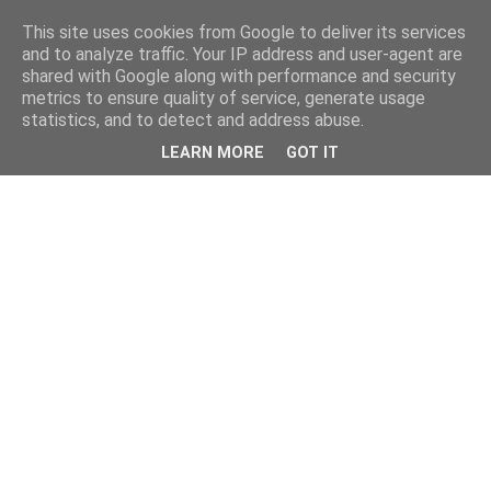
This site uses cookies from Google to deliver its services
and to analyze traffic. Your IP address and user-agent are
shared with Google along with performance and security
metrics to ensure quality of service, generate usage
statistics, and to detect and address abuse.
LEARN MORE
GOT IT