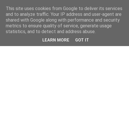
This site uses cookies from Google to deliver its services
and to analyze traffic. Your IP address and user-agent are
shared with Google along with performance and security
metrics to ensure quality of service, generate usage
statistics, and to detect and address abuse.
LEARN MORE
GOT IT