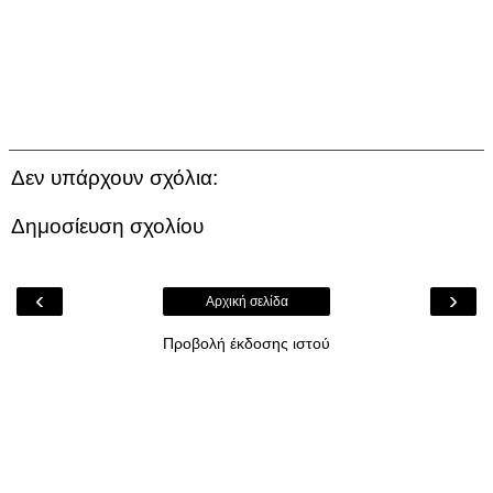
Δεν υπάρχουν σχόλια:
Δημοσίευση σχολίου
‹
›
Αρχική σελίδα
Προβολή έκδοσης ιστού