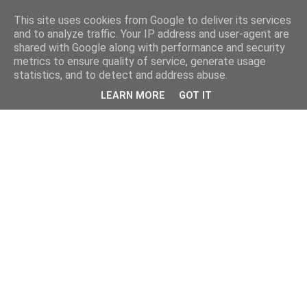
This site uses cookies from Google to deliver its services
and to analyze traffic. Your IP address and user-agent are
shared with Google along with performance and security
metrics to ensure quality of service, generate usage
statistics, and to detect and address abuse.
LEARN MORE
GOT IT