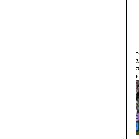
«
χ
π
ε