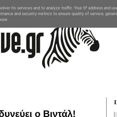
liver its services and to analyze traffic. Your IP address and us
rmance and security metrics to ensure quality of service, gene
buse.
δυνεύει ο Βιντάλ!