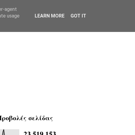
er-agent
rate usage
LEARN MORE
GOT IT
Προβολές σελίδας
23,519,153