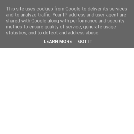
This site uses cookies from Google to deliver its services
and to analyze traffic. Your IP address and user-agent are
shared with Google along with performance and security
metrics to ensure quality of service, generate usage
statistics, and to detect and address abuse.
LEARN MORE
GOT IT