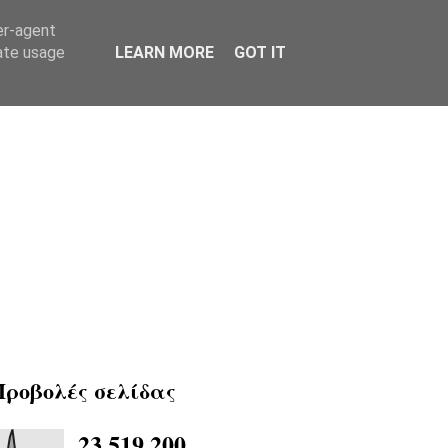
er-agent
rate usage
LEARN MORE
GOT IT
Προβολές σελίδας
23,519,200