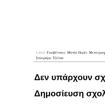
Labels:
Γιουβέντους
,
Ματία Περίν
,
Μεταγραφ
Στουράρο
,
Τζένοα
Δεν υπάρχουν σχ
Δημοσίευση σχολ