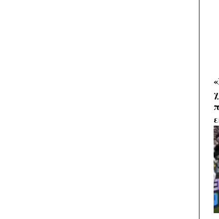
«
χ
π
ε