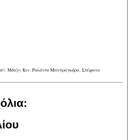
ές
,
Μόιζες Κιν
,
Ρολάντο Μαντραγκόρα
,
Στέφανο
όλια:
ίου