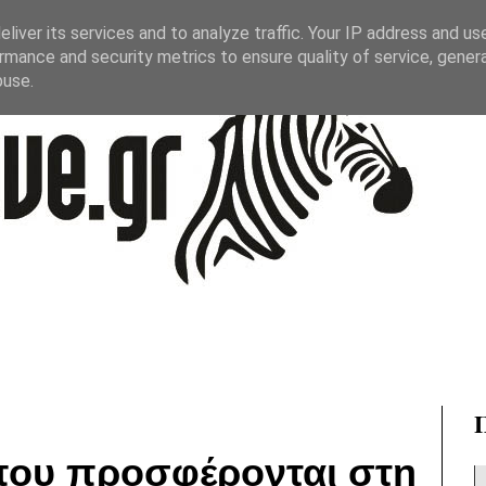
liver its services and to analyze traffic. Your IP address and us
rmance and security metrics to ensure quality of service, gene
buse.
 που προσφέρονται στη