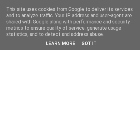
This site uses cookies from Google to deliver its services
and to analyze traffic. Your IP address and user-agent are
shared with Google along with performance and security
metrics to ensure quality of service, generate usage
statistics, and to detect and address abuse.
LEARN MORE
GOT IT