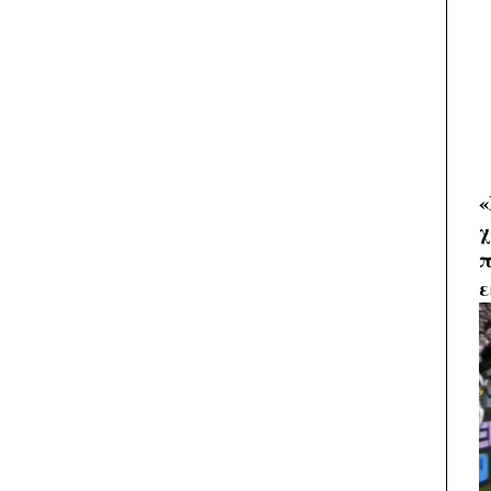
«
χ
π
ε