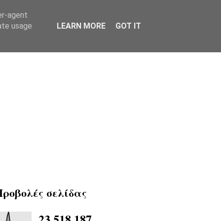
er-agent
rate usage
LEARN MORE
GOT IT
Προβολές σελίδας
23,518,187