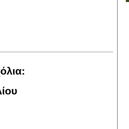
όλια:
ίου