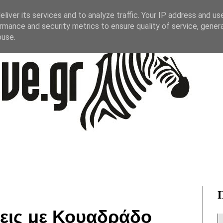
liver its services and to analyze traffic. Your IP address and us
rmance and security metrics to ensure quality of service, gene
buse.
ξεις με Κουαδράδο