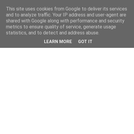
This site uses cookies from Google to deliver its services
and to analyze traffic. Your IP address and user-agent are
shared with Google along with performance and security
metrics to ensure quality of service, generate usage
statistics, and to detect and address abuse.
LEARN MORE
GOT IT