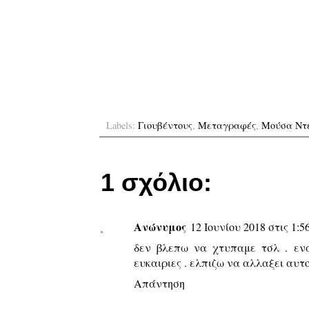
Labels:
Γιουβέντους
,
Μεταγραφές
,
Μούσα Ντ
1 σχόλιο:
Ανώνυμος
12 Ιουνίου 2018 στις 1:56
δεν βλεπω να χτυπαμε τσλ . εν
ευκαιριες . ελπιζω να αλλαξει αυτ
Απάντηση