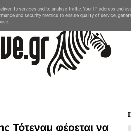
liver its services and to analyze traffic. Your IP address and us
rmance and security metrics to ensure quality of service, gene
buse.
ης Τότεναμ φέρεται να