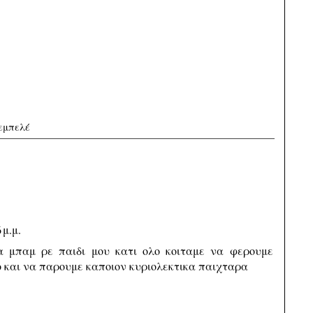
εμπελέ
 μ.μ.
α μπαμ ρε παιδι μου κατι ολο κοιταμε να φερουμε
ο και να παρουμε καποιον κυριολεκτικα παιχταρα