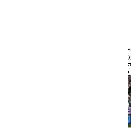
«
χ
π
ε