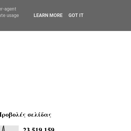
er-agent
rate usage
LEARN MORE
GOT IT
Προβολές σελίδας
23,519,159