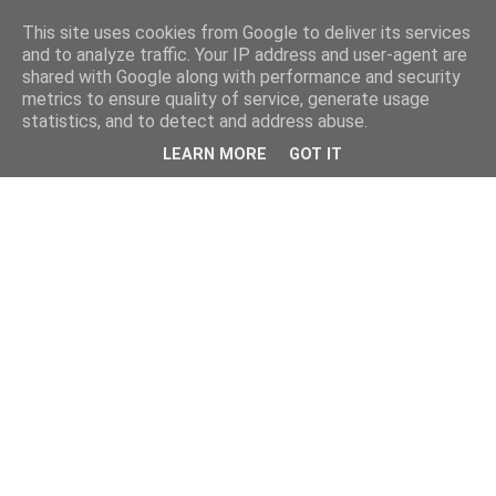
This site uses cookies from Google to deliver its services
and to analyze traffic. Your IP address and user-agent are
shared with Google along with performance and security
metrics to ensure quality of service, generate usage
statistics, and to detect and address abuse.
LEARN MORE
GOT IT