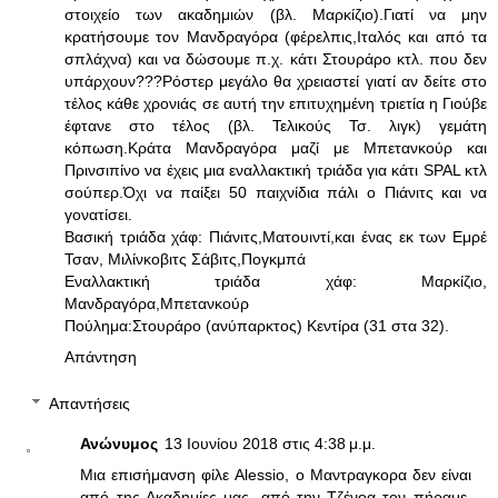
στοιχείο των ακαδημιών (βλ. Μαρκίζιο).Γιατί να μην
κρατήσουμε τον Μανδραγόρα (φέρελπις,Ιταλός και από τα
σπλάχνα) και να δώσουμε π.χ. κάτι Στουράρο κτλ. που δεν
υπάρχουν???Ρόστερ μεγάλο θα χρειαστεί γιατί αν δείτε στο
τέλος κάθε χρονιάς σε αυτή την επιτυχημένη τριετία η Γιούβε
έφτανε στο τέλος (βλ. Τελικούς Τσ. λιγκ) γεμάτη
κόπωση.Κράτα Μανδραγόρα μαζί με Μπετανκούρ και
Πρινσιπίνο να έχεις μια εναλλακτική τριάδα για κάτι SPAL κτλ
σούπερ.Όχι να παίξει 50 παιχνίδια πάλι ο Πιάνιτς και να
γονατίσει.
Βασική τριάδα χάφ: Πιάνιτς,Ματουιντί,και ένας εκ των Εμρέ
Τσαν, Μιλίνκοβιτς Σάβιτς,Πογκμπά
Εναλλακτική τριάδα χάφ: Μαρκίζιο,
Μανδραγόρα,Μπετανκούρ
Πούλημα:Στουράρο (ανύπαρκτος) Κεντίρα (31 στα 32).
Απάντηση
Απαντήσεις
Ανώνυμος
13 Ιουνίου 2018 στις 4:38 μ.μ.
Μια επισήμανση φίλε Alessio, ο Μαντραγκορα δεν είναι
από της Ακαδημίες μας, από την Τζένοα τον πήραμε.