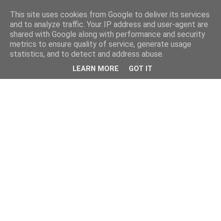
This site uses cookies from Google to deliver its services
and to analyze traffic. Your IP address and user-agent are
shared with Google along with performance and security
metrics to ensure quality of service, generate usage
statistics, and to detect and address abuse.
LEARN MORE
GOT IT