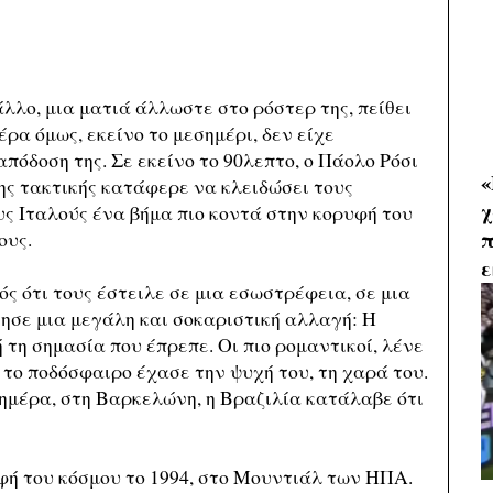
λλο, μια ματιά άλλωστε στο ρόστερ της, πείθει
έρα όμως, εκείνο το μεσημέρι, δεν είχε
πόδοση της. Σε εκείνο το 90λεπτο, ο Πάολο Ρόσι
«
ης τακτικής κατάφερε να κλειδώσει τους
χ
ους Ιταλούς ένα βήμα πιο κοντά στην κορυφή του
π
ους.
ε
ός ότι τους έστειλε σε μια εσωστρέφεια, σε μια
ησε μια μεγάλη και σοκαριστική αλλαγή: Η
 τη σημασία που έπρεπε. Οι πιο ρομαντικοί, λένε
 το ποδόσφαιρο έχασε την ψυχή του, τη χαρά του.
ν ημέρα, στη Βαρκελώνη, η Βραζιλία κατάλαβε ότι
φή του κόσμου το 1994, στο Μουντιάλ των ΗΠΑ.