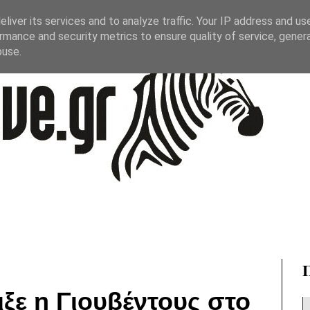
liver its services and to analyze traffic. Your IP address and us
rmance and security metrics to ensure quality of service, gene
buse.
ξε η Γιουβέντους στο