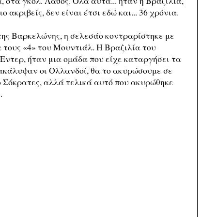
, στα γκολ. Λάθος. Ολα αυτά... ήταν η Βραζιλία,
ο ακριβείς, δεν είναι έτσι εδώ και... 36 χρόνια.
ia της Βαρκελώνης, η σελεσάο κοντραρίστηκε με
ια τους «4» του Μουντιάλ. Η Βραζιλία του
 Εντερ, ήταν μια ομάδα που είχε καταργήσει τα
 ανακάλυψαν οι Ολλανδοί, θα το ακυρώσουμε σε
ο Σόκρατες, αλλά τελικά αυτό που ακυρώθηκε
.