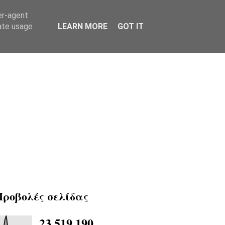
er-agent
rate usage
LEARN MORE
GOT IT
Προβολές σελίδας
23,519,190