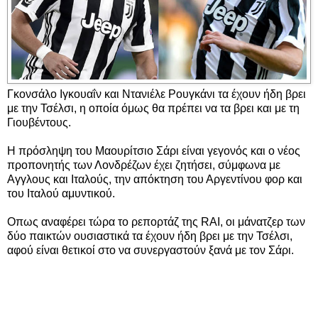
Γκονσάλο Ιγκουαΐν και Ντανιέλε Ρουγκάνι τα έχουν ήδη βρει
με την Τσέλσι, η οποία όμως θα πρέπει να τα βρει και με τη
Γιουβέντους.
Η πρόσληψη του Μαουρίτσιο Σάρι είναι γεγονός και ο νέος
προπονητής των Λονδρέζων έχει ζητήσει, σύμφωνα με
Αγγλους και Ιταλούς, την απόκτηση του Αργεντίνου φορ και
του Ιταλού αμυντικού.
Οπως αναφέρει τώρα το ρεπορτάζ της RAI, οι μάνατζερ των
δύο παικτών ουσιαστικά τα έχουν ήδη βρει με την Τσέλσι,
αφού είναι θετικοί στο να συνεργαστούν ξανά με τον Σάρι.