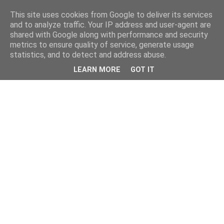
This site uses cookies from Google to deliver its services
and to analyze traffic. Your IP address and user-agent are
shared with Google along with performance and security
metrics to ensure quality of service, generate usage
statistics, and to detect and address abuse.
LEARN MORE
GOT IT