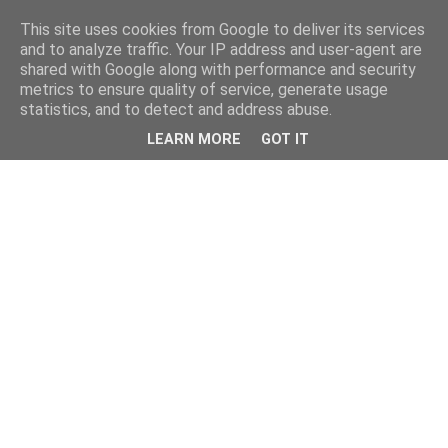
This site uses cookies from Google to deliver its services
and to analyze traffic. Your IP address and user-agent are
shared with Google along with performance and security
metrics to ensure quality of service, generate usage
statistics, and to detect and address abuse.
LEARN MORE
GOT IT