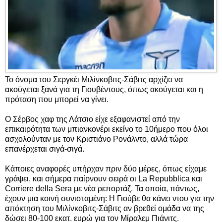
Το όνομα του Σεργκέι Μιλίνκοβιτς-Σάβιτς αρχίζει να
ακούγεται ξανά για τη Γιουβέντους, όπως ακούγεται και η
πρόταση που μπορεί να γίνει.
Ο Σέρβος χαφ της Λάτσιο είχε εξαφανιστεί από την
επικαιρότητα των μπιανκονέρι εκείνο το 10ήμερο που όλοι
ασχολούνταν με τον Κριστιάνο Ρονάλντο, αλλά τώρα
επανέρχεται σιγά-σιγά.
Κάποιες αναφορές υπήρχαν πριν δύο μέρες, όπως είχαμε
γράψει, και σήμερα παίρνουν σειρά οι La Repubblica και
Corriere della Sera με νέα ρεπορτάζ. Τα οποία, πάντως,
έχουν μια κοινή συνισταμένη: Η Γιούβε θα κάνει ντου για την
απόκτηση του Μιλίνκοβιτς-Σάβιτς αν βρεθεί ομάδα να της
δώσει 80-100 εκατ. ευρώ για τον Μίραλεμ Πιάνιτς.