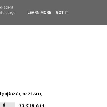
er-agent
rate usage
LEARN MORE
GOT IT
Προβολές σελίδας
23,518,044