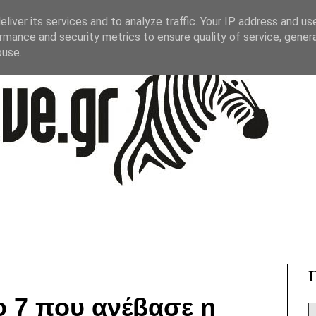
liver its services and to analyze traffic. Your IP address and us
rmance and security metrics to ensure quality of service, gene
buse.
Νο 7 που ανέβασε η