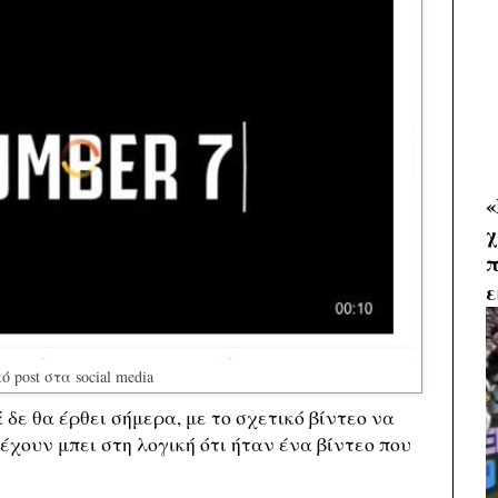
«
χ
π
ε
ό post στα social media
δε θα έρθει σήμερα, με το σχετικό βίντεο να
 έχουν μπει στη λογική ότι ήταν ένα βίντεο που