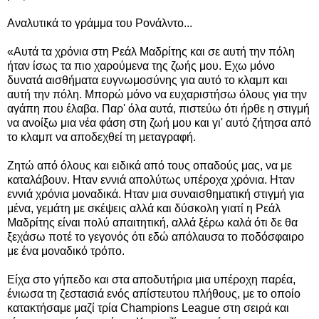
Αναλυτικά το γράμμα του Ρονάλντο...
«Αυτά τα χρόνια στη Ρεάλ Μαδρίτης και σε αυτή την πόλη
ήταν ίσως τα πιο χαρούμενα της ζωής μου. Εχω μόνο
δυνατά αισθήματα ευγνωμοσύνης για αυτό το κλαμπ και
αυτή την πόλη. Μπορώ μόνο να ευχαριστήσω όλους για την
αγάπη που έλαβα. Παρ' όλα αυτά, πιστεύω ότι ήρθε η στιγμή
να ανοίξω μια νέα φάση στη ζωή μου και γι' αυτό ζήτησα από
το κλαμπ να αποδεχθεί τη μεταγραφή.
Ζητώ από όλους και ειδικά από τους οπαδούς μας, να με
καταλάβουν. Ηταν εννιά απολύτως υπέροχα χρόνια. Ηταν
εννιά χρόνια μοναδικά. Ηταν μια συναισθηματική στιγμή για
μένα, γεμάτη με σκέψεις αλλά και δύσκολη γιατί η Ρεάλ
Μαδρίτης είναι πολύ απαιτητική, αλλά ξέρω καλά ότι δε θα
ξεχάσω ποτέ το γεγονός ότι εδώ απόλαυσα το ποδόσφαιρο
με ένα μοναδικό τρόπο.
Είχα στο γήπεδο και στα αποδυτήρια μια υπέροχη παρέα,
ένιωσα τη ζεστασιά ενός απίστευτου πλήθους, με το οποίο
κατακτήσαμε μαζί τρία Champions League στη σειρά και