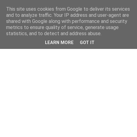
This site uses cookies from Google to deliver its services
and to analyze traffic. Your IP address and user-agent are
shared with Google along with performance and security
metrics to ensure quality of service, generate usage
statistics, and to detect and address abuse.
LEARN MORE
GOT IT