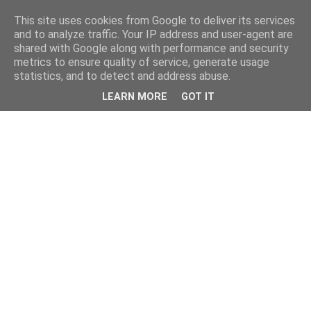
This site uses cookies from Google to deliver its services
and to analyze traffic. Your IP address and user-agent are
shared with Google along with performance and security
metrics to ensure quality of service, generate usage
statistics, and to detect and address abuse.
LEARN MORE
GOT IT