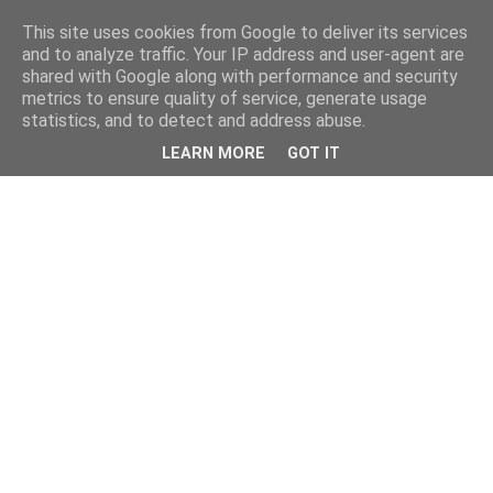
This site uses cookies from Google to deliver its services
and to analyze traffic. Your IP address and user-agent are
shared with Google along with performance and security
metrics to ensure quality of service, generate usage
statistics, and to detect and address abuse.
LEARN MORE
GOT IT