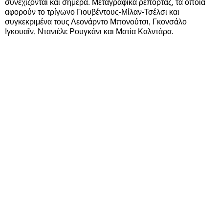
συνεχίζονται και σήμερα. Μεταγραφικά ρεπορτάζ, τα οποία
αφορούν το τρίγωνο Γιουβέντους-Μίλαν-Τσέλσι και
συγκεκριμένα τους Λεονάρντο Μπονούτσι, Γκονσάλο
Ιγκουαΐν, Ντανιέλε Ρουγκάνι και Ματία Καλντάρα.