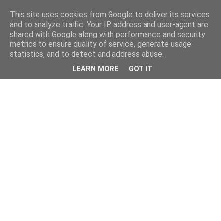
This site uses cookies from Google to deliver its services
and to analyze traffic. Your IP address and user-agent are
shared with Google along with performance and security
metrics to ensure quality of service, generate usage
statistics, and to detect and address abuse.
LEARN MORE
GOT IT