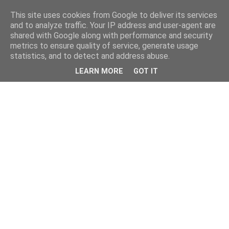
This site uses cookies from Google to deliver its services
and to analyze traffic. Your IP address and user-agent are
shared with Google along with performance and security
metrics to ensure quality of service, generate usage
statistics, and to detect and address abuse.
LEARN MORE
GOT IT