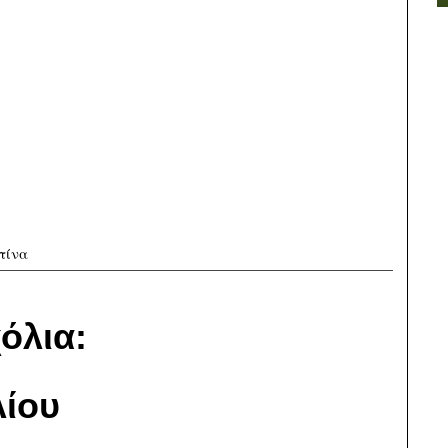
τίνα
όλια:
ίου