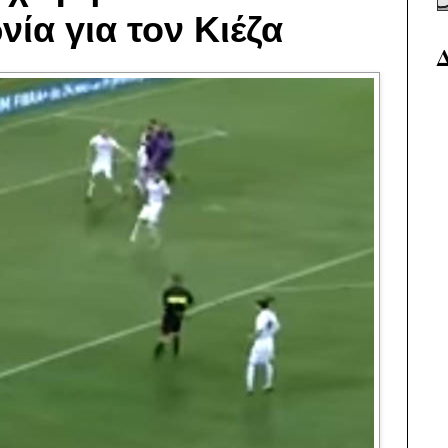
α για τον Κιέζα