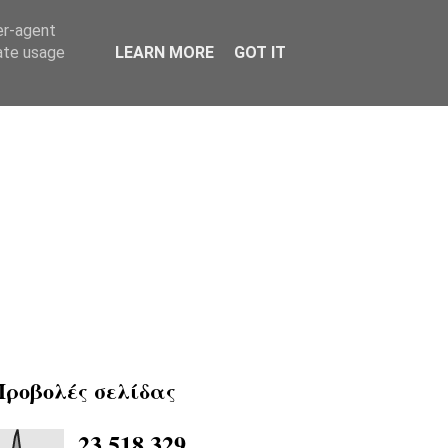
er-agent
rate usage
LEARN MORE
GOT IT
Προβολές σελίδας
23,518,329