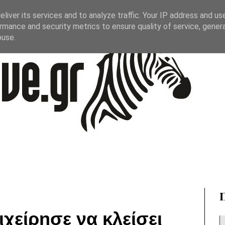
liver its services and to analyze traffic. Your IP address and us
rmance and security metrics to ensure quality of service, gene
buse.
ιχείρησε να κλείσει