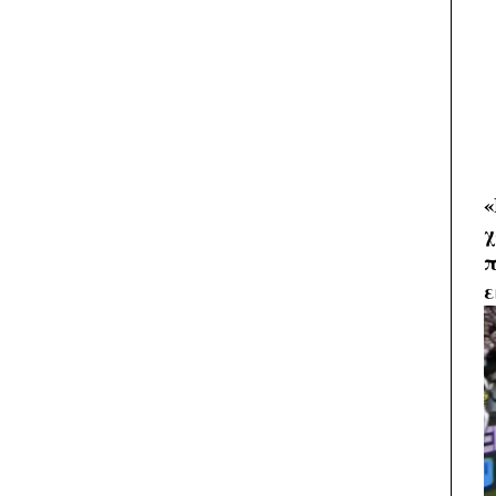
«
χ
π
ε