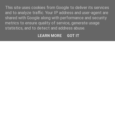
This site uses cookies from Google to deliver its services
and to analyze traffic. Your IP address and user-agent are
shared with Google along with performance and security
metrics to ensure quality of service, generate usage
statistics, and to detect and address abuse.
LEARN MORE
GOT IT