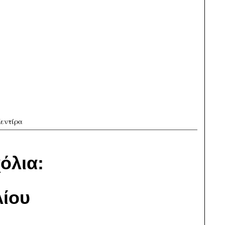
εντίρα
όλια:
ίου