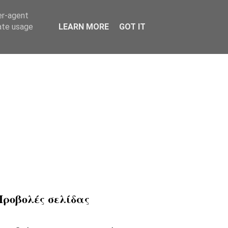
er-agent
rate usage
LEARN MORE
GOT IT
Προβολές σελίδας