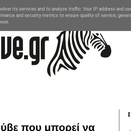
liver its services and to analyze traffic. Your IP address and us
rmance and security metrics to ensure quality of service, gene
buse.
ούβε που μπορεί να