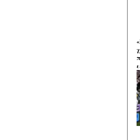
«
χ
π
ε