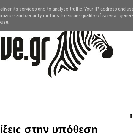
liver its services and to analyze traffic. Your IP address and us
rmance and security metrics to ensure quality of service, gene
buse.
λίξεις στην υπόθεση