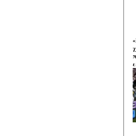
«
χ
π
ε