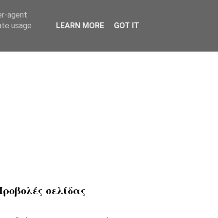
er-agent
rate usage
LEARN MORE
GOT IT
Προβολές σελίδας