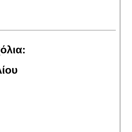
όλια:
ίου