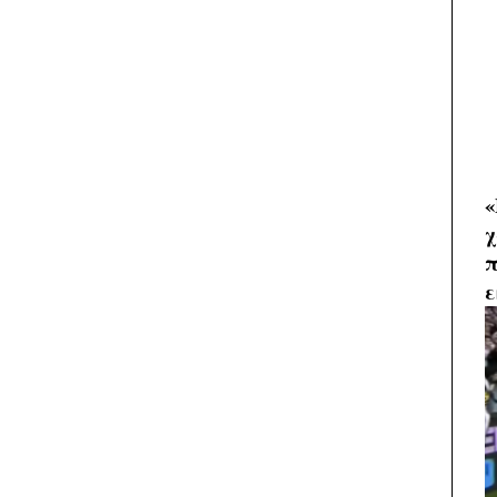
«
χ
π
ε