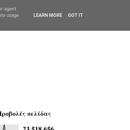
er-agent
rate usage
LEARN MORE
GOT IT
Προβολές σελίδας
23,518,656