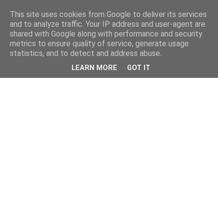
This site uses cookies from Google to deliver its services
and to analyze traffic. Your IP address and user-agent are
shared with Google along with performance and security
metrics to ensure quality of service, generate usage
statistics, and to detect and address abuse.
LEARN MORE
GOT IT