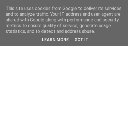
This site uses cookies from Google to deliver its services
and to analyze traffic. Your IP address and user-agent are
shared with Google along with performance and security
metrics to ensure quality of service, generate usage
statistics, and to detect and address abuse.
LEARN MORE
GOT IT