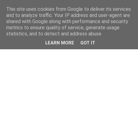
This site uses cookies from Google to deliver its services
and to analyze traffic. Your IP address and user-agent are
shared with Google along with performance and security
metrics to ensure quality of service, generate usage
statistics, and to detect and address abuse.
LEARN MORE
GOT IT