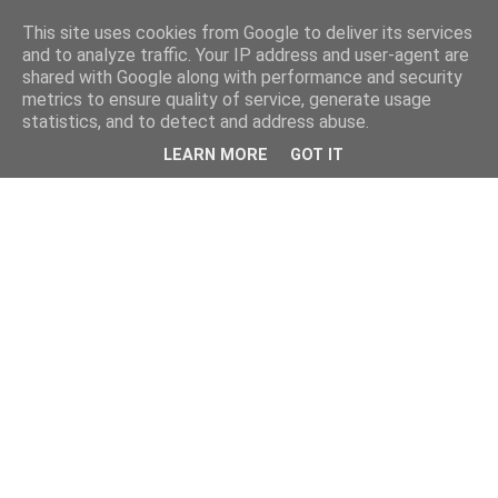
This site uses cookies from Google to deliver its services
and to analyze traffic. Your IP address and user-agent are
shared with Google along with performance and security
metrics to ensure quality of service, generate usage
statistics, and to detect and address abuse.
LEARN MORE
GOT IT