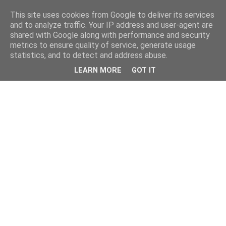
This site uses cookies from Google to deliver its services
and to analyze traffic. Your IP address and user-agent are
shared with Google along with performance and security
metrics to ensure quality of service, generate usage
statistics, and to detect and address abuse.
LEARN MORE
GOT IT