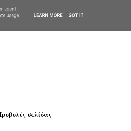
er-agent
rate usage
LEARN MORE
GOT IT
Προβολές σελίδας