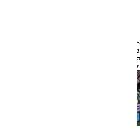
«
χ
π
ε