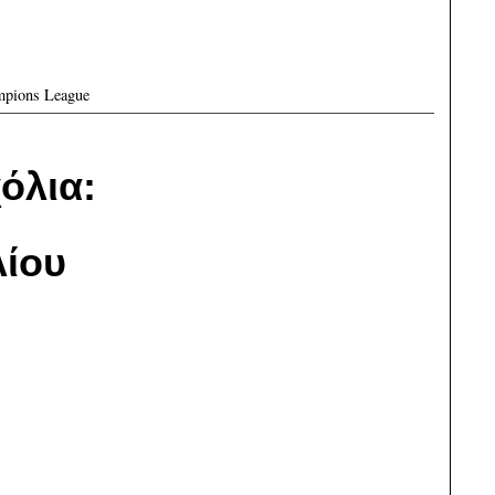
pions League
όλια:
ίου