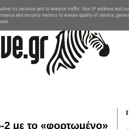
liver its services and to analyze traffic. Your IP address and us
rmance and security metrics to ensure quality of service, gene
buse.
5-2 με το «φορτωμένο»