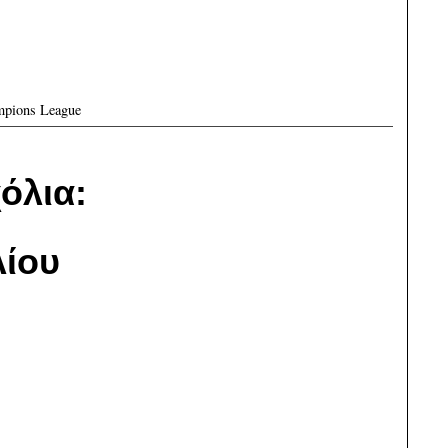
pions League
όλια:
ίου