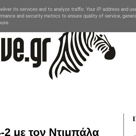
liver its services and to analyze traffic. Your IP address and us
rmance and security metrics to ensure quality of service, gene
buse.
4-2 με τον Ντιμπάλα