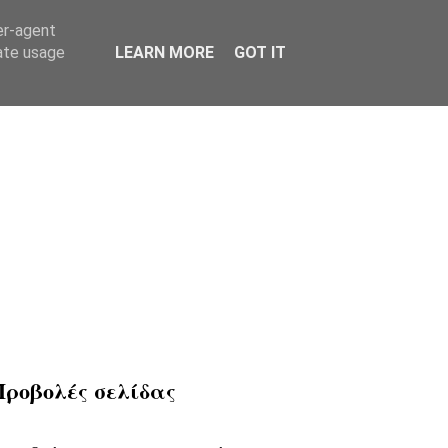
er-agent
rate usage
LEARN MORE
GOT IT
Προβολές σελίδας