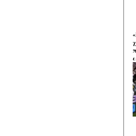
«
χ
π
ε