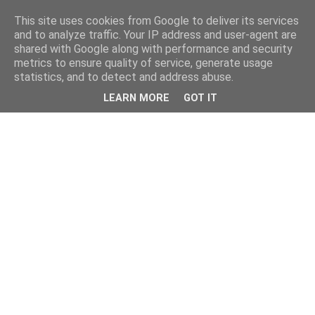
This site uses cookies from Google to deliver its services
and to analyze traffic. Your IP address and user-agent are
shared with Google along with performance and security
metrics to ensure quality of service, generate usage
statistics, and to detect and address abuse.
LEARN MORE
GOT IT