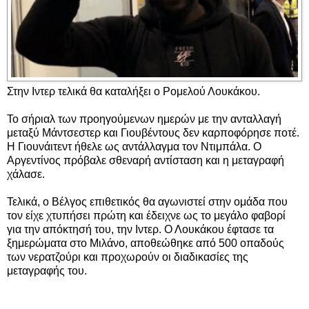
Στην Ιντερ τελικά θα καταλήξει ο Ρομελού Λουκάκου.
Το σήριαλ των προηγούμενων ημερών με την ανταλλαγή
μεταξύ Μάντσεστερ και Γιουβέντους δεν καρποφόρησε ποτέ.
Η Γιουνάιτεντ ήθελε ως αντάλλαγμα τον Ντιμπάλα. Ο
Αργεντίνος πρόβαλε σθεναρή αντίσταση και η μεταγραφή
χάλασε.
Τελικά, ο Βέλγος επιθετικός θα αγωνιστεί στην ομάδα που
τον είχε χτυπήσει πρώτη και έδειχνε ως το μεγάλο φαβορί
για την απόκτησή του, την Ιντερ. Ο Λουκάκου έφτασε τα
ξημερώματα στο Μιλάνο, αποθεώθηκε από 500 οπαδούς
των νερατζούρι και προχωρούν οι διαδικασίες της
μεταγραφής του.