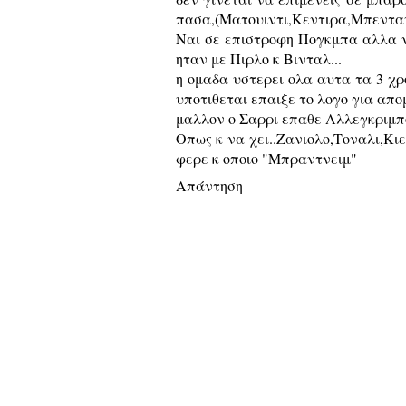
πασα,(Ματουιντι,Κεντιρα,Μπενταν
Ναι σε επιστροφη Πογκμπα αλλα ν
ηταν με Πιρλο κ Βινταλ...
η ομαδα υστερει ολα αυτα τα 3 χ
υποτιθεται επαιξε το λογο για απ
μαλλον ο Σαρρι επαθε Αλλεγκριμπο
Οπως κ να χει..Ζανιολο,Τοναλι,Κιε
φερε κ οποιο "Μπραντνειμ"
Απάντηση