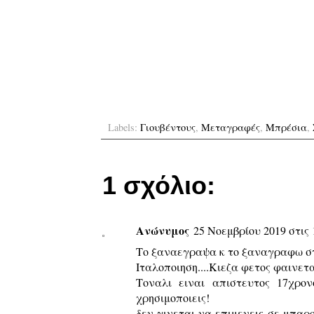
Labels:
Γιουβέντους
,
Μεταγραφές
,
Μπρέσια
,
1 σχόλιο:
Ανώνυμος
25 Νοεμβρίου 2019 στις 1
Το ξαναεγραψα κ το ξαναγραφω στ
Ιταλοποιηση....Κιεζα φετος φαινετα
Τοναλι ειναι απιστευτος 17χρο
χρησιμοποιεις!
δεν γινεται να επιμενεις σε μπα