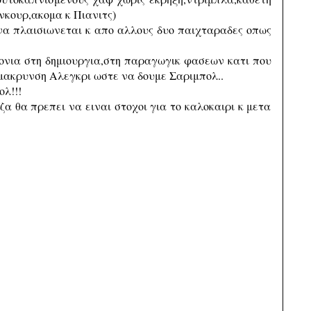
κουρ,ακομα κ Πιανιτς)
α πλαισιωνεται κ απο αλλους δυο παιχταραδες οπως
ρονια στη δημιουργια,στη παραγωγικ φασεων κατι που
ομακρυνση Αλεγκρι ωστε να δουμε Σαριμπολ..
λ!!!
ζα θα πρεπει να ειναι στοχοι για το καλοκαιρι κ μετα