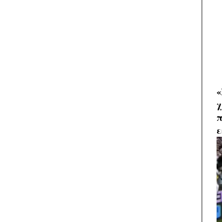
«
χ
π
ε