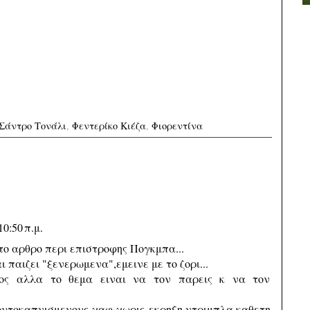
Σάντρο Τονάλι
,
Φεντερίκο Κιέζα
,
Φιορεντίνα
0:50 π.μ.
ο αρθρο περι επιστροφης Πογκμπα...
ι παιζει "ξενερωμενα",εμεινε με το ζορι...
νος αλλα το θεμα ειναι να τον παρεις κ να τον
ρουτοκαπνισμενους χαφ χωρις εκρηξη,ντριμπλα,καθετη