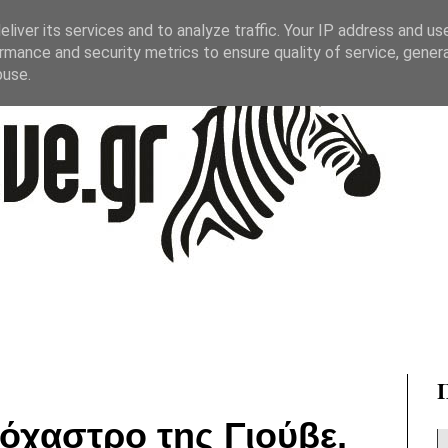
liver its services and to analyze traffic. Your IP address and us
rmance and security metrics to ensure quality of service, gene
buse.
τόχαστρο της Γιούβε,