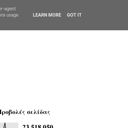
er-agent
rate usage
LEARN MORE
GOT IT
Προβολές σελίδας
23,518,050