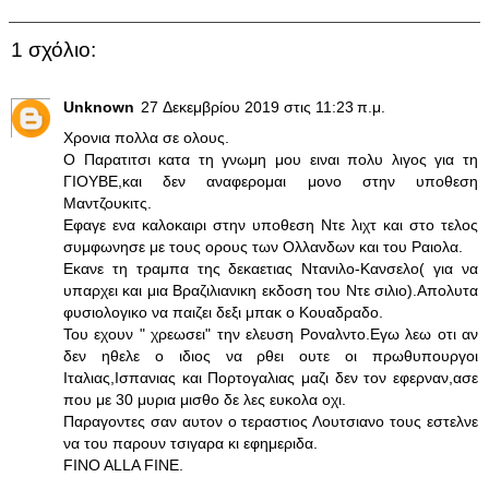
1 σχόλιο:
Unknown
27 Δεκεμβρίου 2019 στις 11:23 π.μ.
Χρονια πολλα σε ολους.
Ο Παρατιτσι κατα τη γνωμη μου ειναι πολυ λιγος για τη
ΓΙΟΥΒΕ,και δεν αναφερομαι μονο στην υποθεση
Μαντζουκιτς.
Εφαγε ενα καλοκαιρι στην υποθεση Ντε λιχτ και στο τελος
συμφωνησε με τους ορους των Ολλανδων και του Ραιολα.
Εκανε τη τραμπα της δεκαετιας Ντανιλο-Κανσελο( για να
υπαρχει και μια Βραζιλιανικη εκδοση του Ντε σιλιο).Απολυτα
φυσιολογικο να παιζει δεξι μπακ ο Κουαδραδο.
Του εχουν " χρεωσει" την ελευση Ροναλντο.Εγω λεω οτι αν
δεν ηθελε ο ιδιος να ρθει ουτε οι πρωθυπουργοι
Ιταλιας,Ισπανιας και Πορτογαλιας μαζι δεν τον εφερναν,ασε
που με 30 μυρια μισθο δε λες ευκολα οχι.
Παραγοντες σαν αυτον ο τεραστιος Λουτσιανο τους εστελνε
να του παρουν τσιγαρα κι εφημεριδα.
FINO ALLA FINE.