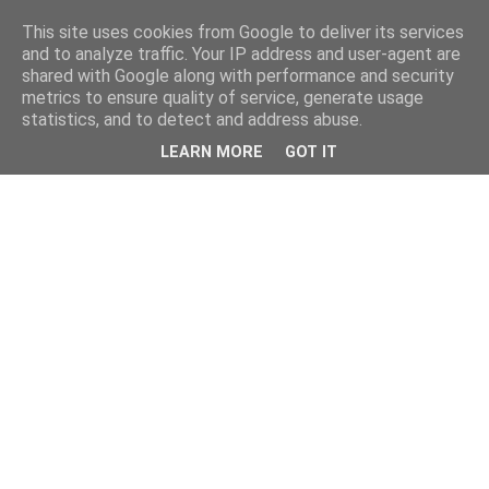
This site uses cookies from Google to deliver its services
and to analyze traffic. Your IP address and user-agent are
shared with Google along with performance and security
metrics to ensure quality of service, generate usage
statistics, and to detect and address abuse.
LEARN MORE
GOT IT