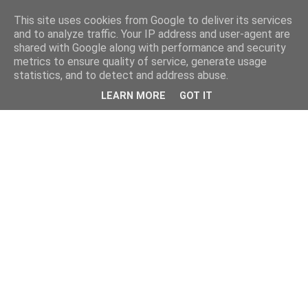
This site uses cookies from Google to deliver its services
and to analyze traffic. Your IP address and user-agent are
shared with Google along with performance and security
metrics to ensure quality of service, generate usage
statistics, and to detect and address abuse.
LEARN MORE
GOT IT