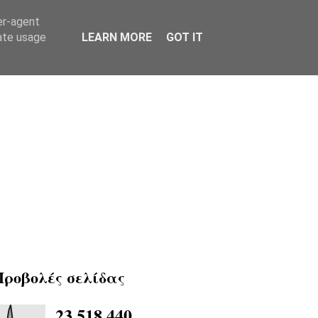
er-agent
rate usage
LEARN MORE
GOT IT
Προβολές σελίδας
23,518,440