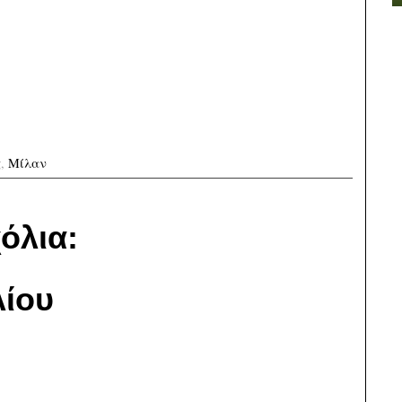
ς
,
Μίλαν
όλια:
ίου