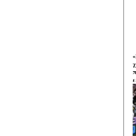
«
χ
π
ε