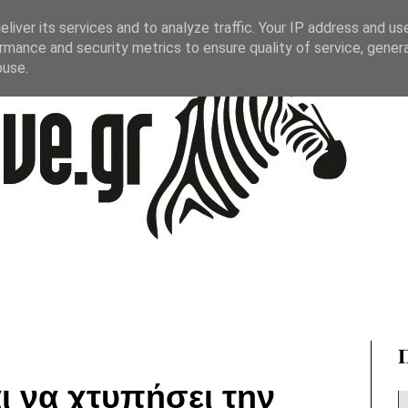
liver its services and to analyze traffic. Your IP address and us
rmance and security metrics to ensure quality of service, gene
buse.
ι να χτυπήσει την