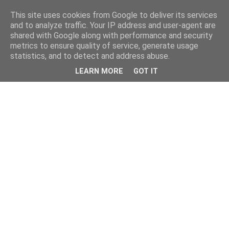
This site uses cookies from Google to deliver its services
and to analyze traffic. Your IP address and user-agent are
shared with Google along with performance and security
metrics to ensure quality of service, generate usage
statistics, and to detect and address abuse.
LEARN MORE
GOT IT