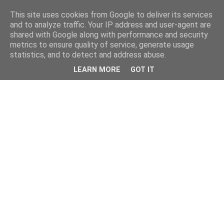
This site uses cookies from Google to deliver its services
and to analyze traffic. Your IP address and user-agent are
shared with Google along with performance and security
metrics to ensure quality of service, generate usage
statistics, and to detect and address abuse.
LEARN MORE
GOT IT