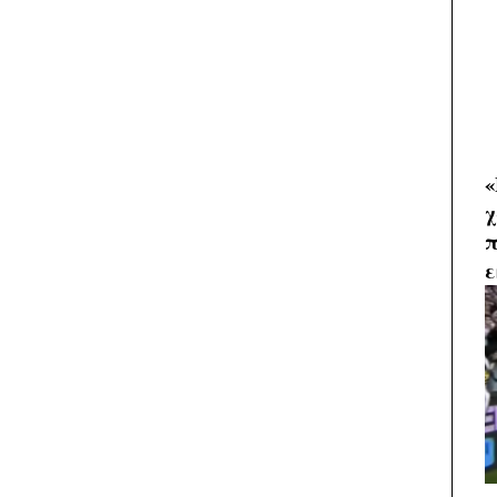
«
χ
π
ε