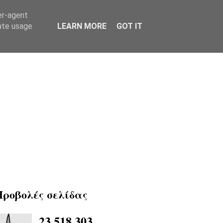
er-agent
rate usage
LEARN MORE
GOT IT
Προβολές σελίδας
23,518,303