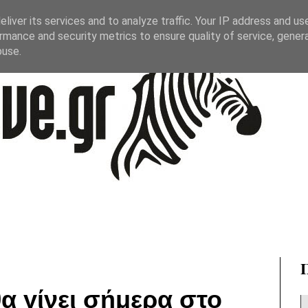
liver its services and to analyze traffic. Your IP address and us
rmance and security metrics to ensure quality of service, gene
buse.
θα γίνει σήμερα στο