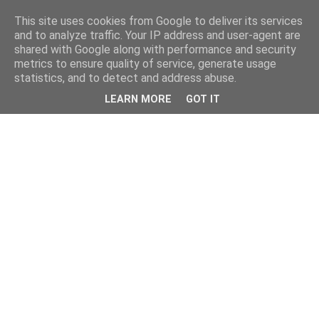
This site uses cookies from Google to deliver its services
and to analyze traffic. Your IP address and user-agent are
shared with Google along with performance and security
metrics to ensure quality of service, generate usage
statistics, and to detect and address abuse.
LEARN MORE
GOT IT