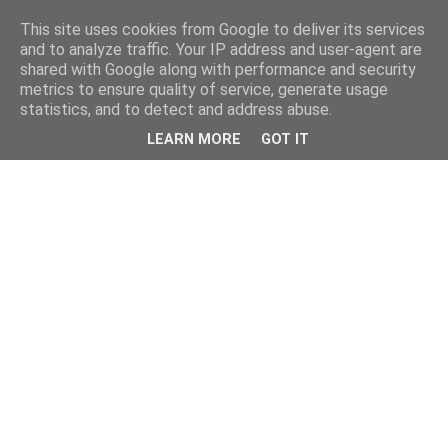
This site uses cookies from Google to deliver its services
and to analyze traffic. Your IP address and user-agent are
shared with Google along with performance and security
metrics to ensure quality of service, generate usage
statistics, and to detect and address abuse.
LEARN MORE
GOT IT